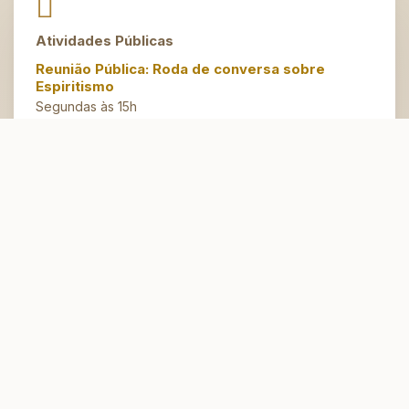
Atividades Públicas
Reunião Pública: Roda de conversa sobre
Espiritismo
Segundas às 15h
Artesanato do Bem
Terças às 14h30
Espaço Jovem
Domingos às 10h
Atendimento Espiritual
Conversação Fraterna e Passes
Quintas,
Tarde às 15h