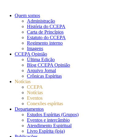
Quem somos
Administração
História do CCEPA
Carta de Princípios
Estatuto do CCEPA
Regimento interno
Imagens
CCEPA Opinião
Última Edição
Blog CCEPA Opinião
Arquivo Jornal
Crônicas Espíritas
Notícias
CCEPA
Notícias
Eventos
Conexões espíritas
Departamentos
Estudos Espíritas (Grupos)
Eventos e intercâmbio
Atendimento Espiritual
Livro Espírita (loja)
Publicações