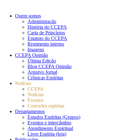
Quem somos
Administração
História do CCEPA
Carta de Princípios
Estatuto do CCEPA
Regimento interno
Imagens
CCEPA Opinião
Última Edição
Blog CCEPA Opinião
Arquivo Jornal
Crônicas Espíritas
Notícias
CCEPA
Notícias
Eventos
Conexões espíritas
Departamentos
Estudos Espíritas (Grupos)
Eventos e intercâmbio
Atendimento Espiritual
Livro Espírita (loja)
Publicações