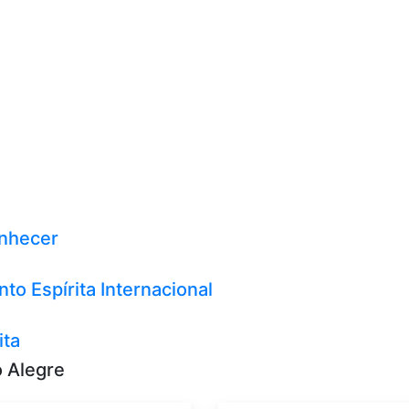
onhecer
o Espírita Internacional
ita
o Alegre