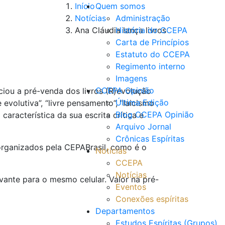
Início
Quem somos
Notícias
Administração
Ana Cláudia lança livros
História do CCEPA
Carta de Princípios
Estatuto do CCEPA
Regimento interno
Imagens
CCEPA Opinião
iciou a pré-venda dos livros (R)evolução
Última Edição
volutiva”, “livre pensamento”, “laicismo
Blog CCEPA Opinião
a característica da sua escrita crítica e
Arquivo Jornal
Crônicas Espíritas
organizados pela CEPABrasil, como é o
Notícias
CCEPA
Notícias
nte para o mesmo celular. Valor na pré-
Eventos
Conexões espíritas
Departamentos
Estudos Espíritas (Grupos)