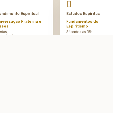
endimento Espiritual
Estudos Espíritas
nversação Fraterna e
Fundamentos do
sses
Espiritismo
ntas,
Sábados às 15h
de às 15h
Meditação
Quintas às 17h
Filiado à