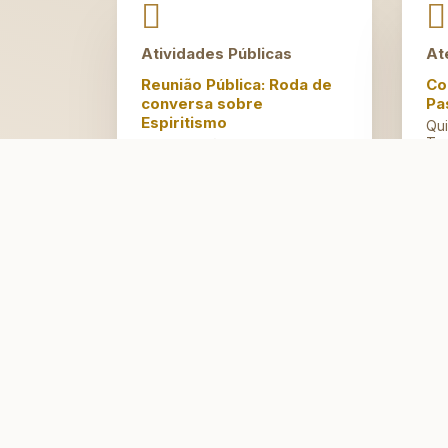
Atividades Públicas
At
Reunião Pública: Roda de
Co
conversa sobre
Pa
Espiritismo
Qui
Tar
Segundas às 15h
Artesanato do Bem
Terças às 14h30
Espaço Jovem
Domingos às 10h
Localização
R. Botafogo, 678 - Bairro Menino Deus