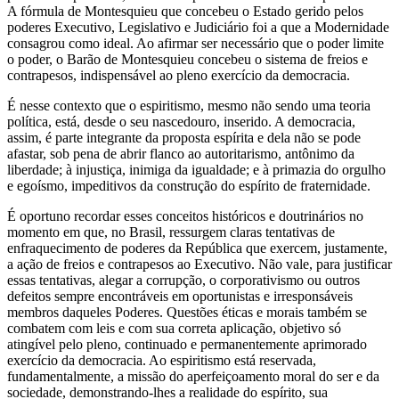
A fórmula de Montesquieu que concebeu o Estado gerido pelos
poderes Executivo, Legislativo e Judiciário foi a que a Modernidade
consagrou como ideal. Ao afirmar ser necessário que o poder limite
o poder, o Barão de Montesquieu concebeu o sistema de freios e
contrapesos, indispensável ao pleno exercício da democracia.
É nesse contexto que o espiritismo, mesmo não sendo uma teoria
política, está, desde o seu nascedouro, inserido. A democracia,
assim, é parte integrante da proposta espírita e dela não se pode
afastar, sob pena de abrir flanco ao autoritarismo, antônimo da
liberdade; à injustiça, inimiga da igualdade; e à primazia do orgulho
e egoísmo, impeditivos da construção do espírito de fraternidade.
É oportuno recordar esses conceitos históricos e doutrinários no
momento em que, no Brasil, ressurgem claras tentativas de
enfraquecimento de poderes da República que exercem, justamente,
a ação de freios e contrapesos ao Executivo. Não vale, para justificar
essas tentativas, alegar a corrupção, o corporativismo ou outros
defeitos sempre encontráveis em oportunistas e irresponsáveis
membros daqueles Poderes. Questões éticas e morais também se
combatem com leis e com sua correta aplicação, objetivo só
atingível pelo pleno, continuado e permanentemente aprimorado
exercício da democracia. Ao espiritismo está reservada,
fundamentalmente, a missão do aperfeiçoamento moral do ser e da
sociedade, demonstrando-lhes a realidade do espírito, sua