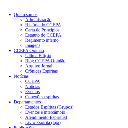
Quem somos
Administração
História do CCEPA
Carta de Princípios
Estatuto do CCEPA
Regimento interno
Imagens
CCEPA Opinião
Última Edição
Blog CCEPA Opinião
Arquivo Jornal
Crônicas Espíritas
Notícias
CCEPA
Notícias
Eventos
Conexões espíritas
Departamentos
Estudos Espíritas (Grupos)
Eventos e intercâmbio
Atendimento Espiritual
Livro Espírita (loja)
Publicações