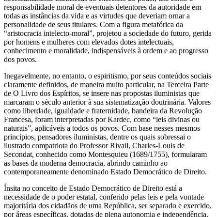
responsabilidade moral de eventuais detentores da autoridade em
todas as instâncias da vida e as virtudes que deveriam ornar a
personalidade de seus titulares. Com a figura metafórica da
“aristocracia intelecto-moral”, projetou a sociedade do futuro, gerida
por homens e mulheres com elevados dotes intelectuais,
conhecimento e moralidade, indispensáveis à ordem e ao progresso
dos povos.
Inegavelmente, no entanto, o espiritismo, por seus conteúdos sociais
claramente definidos, de maneira muito particular, na Terceira Parte
de O Livro dos Espíritos, se insere nas propostas iluministas que
marcaram o século anterior à sua sistematização doutrinária. Valores
como liberdade, igualdade e fraternidade, bandeira da Revolução
Francesa, foram interpretadas por Kardec, como “leis divinas ou
naturais”, aplicáveis a todos os povos. Com base nesses mesmos
princípios, pensadores iluministas, dentre os quais sobressai o
ilustrado compatriota do Professor Rivail, Charles-Louis de
Secondat, conhecido como Montesquieu (1689/1755), formularam
as bases da moderna democracia, abrindo caminho ao
contemporaneamente denominado Estado Democrático de Direito.
Ínsita no conceito de Estado Democrático de Direito está a
necessidade de o poder estatal, conferido pelas leis e pela vontade
majoritária dos cidadãos de uma República, ser separado e exercido,
por áreas específicas, dotadas de plena autonomia e independência.