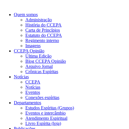
Quem somos
Administração
História do CCEPA
Carta de Princípios
Estatuto do CCEPA
Regimento interno
Imagens
CCEPA Opinião
Última Edição
Blog CCEPA Opinião
Arquivo Jornal
Crônicas Espíritas
Notícias
CCEPA
Notícias
Eventos
Conexões espíritas
Departamentos
Estudos Espíritas (Grupos)
Eventos e intercâmbio
Atendimento Espiritual
Livro Espírita (loja)
Publicações