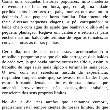
Conta uma daquelas histórias populares, mito moderno
reinventado de boca em boca, que, em alguma cidade
perdida pelos interiores do país, morava um avô muito
dedicado à sua pequena horta familiar. Diariamente ele
fazia diversas pequenas viagens, a pé, carregando um
balde cheio com água do açude que banhava o sítio até a
pequena plantação. Regava um canteiro e retornava para
encher mais um balde, até terminar de regar os tomates, as
couves e todas as outras plantas.
Certo dia, um de seus netos estava acompanhando o
trabalho e perguntou por que ele não carregava dois baldes
de cada vez, já que havia muitos outros no sítio e, assim, o
trabalho de rega seria mais rápido e terminaria mais cedo.
O avô, com sua sabedoria nascida da experiência,
respondeu simplesmente que, se levasse dois baldes hoje,
estaria forçando demais os limites de sua coluna e que
amanhã provavelmente não conseguiria trabalhar,
consciente dos seus próprios limites.
No dia a dia, nas tarefas que aceitamos cumprir,
precisamos estar sempre cientes de nossos limites, do que