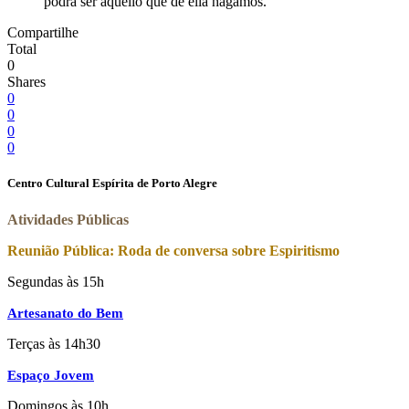
podrá ser aquello que de ella hagamos.
Compartilhe
Total
0
Shares
0
0
0
0
Centro Cultural Espírita de Porto Alegre
Atividades Públicas
Reunião Pública: Roda de conversa sobre Espiritismo
Segundas às 15h
Artesanato do Bem
Terças às 14h30
Espaço Jovem
Domingos às 10h