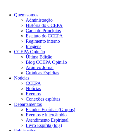
Quem somos
Administração
História do CCEPA
Carta de Princípios
Estatuto do CCEPA
Regimento interno
Imagens
CCEPA Opinião
Última Edição
Blog CCEPA Opinião
Arquivo Jornal
Crônicas Espíritas
Notícias
CCEPA
Notícias
Eventos
Conexões espíritas
Departamentos
Estudos Espíritas (Grupos)
Eventos e intercâmbio
Atendimento Espiritual
Livro Espírita (loja)
Publicações